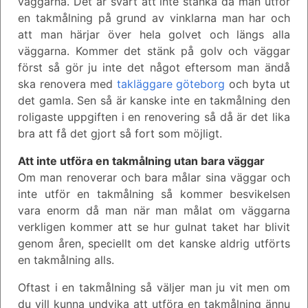
väggarna. Det är svårt att inte stänka då man utför
en takmålning på grund av vinklarna man har och
att man härjar över hela golvet och längs alla
väggarna. Kommer det stänk på golv och väggar
först så gör ju inte det något eftersom man ändå
ska renovera med
takläggare göteborg
och byta ut
det gamla. Sen så är kanske inte en takmålning den
roligaste uppgiften i en renovering så då är det lika
bra att få det gjort så fort som möjligt.
Att inte utföra en takmålning utan bara väggar
Om man renoverar och bara målar sina väggar och
inte utför en takmålning så kommer besvikelsen
vara enorm då man när man målat om väggarna
verkligen kommer att se hur gulnat taket har blivit
genom åren, speciellt om det kanske aldrig utförts
en takmålning alls.
Oftast i en takmålning så väljer man ju vit men om
du vill kunna undvika att utföra en takmålning ännu