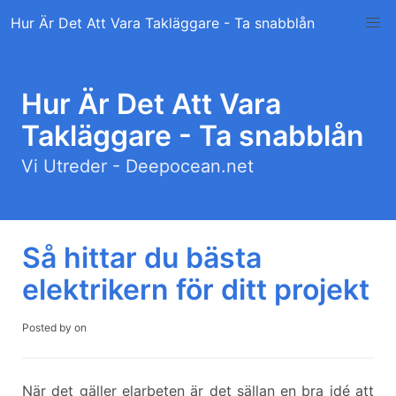
Skip
Hur Är Det Att Vara Takläggare - Ta snabblån
to
content
Hur Är Det Att Vara
Takläggare - Ta snabblån
Vi Utreder - Deepocean.net
Så hittar du bästa
elektrikern för ditt projekt
Posted by
on
När det gäller elarbeten är det sällan en bra idé att