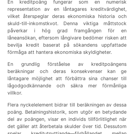
En kreditpoäng fungerar som en numerisk
representation av en låntagares kreditvärdighet,
vilket återspeglar deras ekonomiska historia och
skuld-till-inkomstkvot. Denna viktiga måttstock
påverkar i hög grad framgången för en
låneansökan, eftersom långivare bedömer risken att
bevilja kredit baserat på sökandens uppfattade
förmåga att hantera ekonomiska skyldigheter.
En grundlig förståelse av kreditpoängens
beräkningar och deras konsekvenser kan ge
låntagare möjlighet att förbättra sina chanser till
lågodgodkännande och säkra mer förmånliga
villkor.
Flera nyckelelement bidrar till beräkningen av dessa
poäng. Betalningshistorik, som utgör en betydande
del av poängen, visar en individs tillförlitlighet när
det gäller att återbetala skulder över tid. Dessutom
spelar kreditutnyttjande—förhållandet mellan