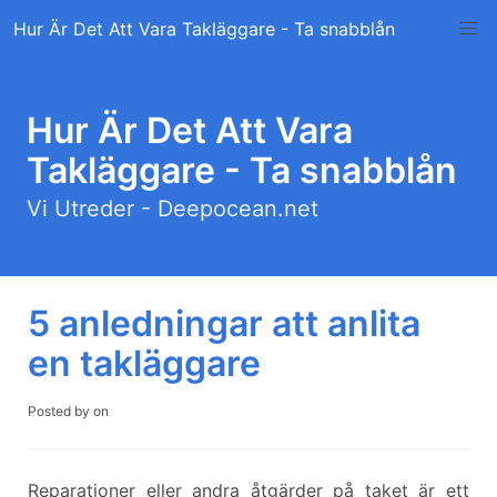
Skip
Hur Är Det Att Vara Takläggare - Ta snabblån
to
content
Hur Är Det Att Vara
Takläggare - Ta snabblån
Vi Utreder - Deepocean.net
5 anledningar att anlita
en takläggare
Posted by
on
Reparationer eller andra åtgärder på taket är ett