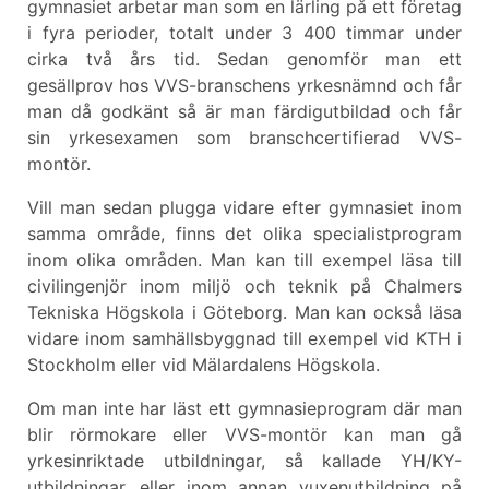
gymnasiet arbetar man som en lärling på ett företag
i fyra perioder, totalt under 3 400 timmar under
cirka två års tid. Sedan genomför man ett
gesällprov hos VVS-branschens yrkesnämnd och får
man då godkänt så är man färdigutbildad och får
sin yrkesexamen som branschcertifierad VVS-
montör.
Vill man sedan plugga vidare efter gymnasiet inom
samma område, finns det olika specialistprogram
inom olika områden. Man kan till exempel läsa till
civilingenjör inom miljö och teknik på Chalmers
Tekniska Högskola i Göteborg. Man kan också läsa
vidare inom samhällsbyggnad till exempel vid KTH i
Stockholm eller vid Mälardalens Högskola.
Om man inte har läst ett gymnasieprogram där man
blir rörmokare eller VVS-montör kan man gå
yrkesinriktade utbildningar, så kallade YH/KY-
utbildningar, eller inom annan vuxenutbildning på