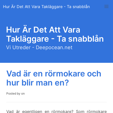
Skip
Hur Är Det Att Vara Takläggare - Ta snabblån
to
content
Hur Är Det Att Vara
Takläggare - Ta snabblån
Vi Utreder - Deepocean.net
Vad är en rörmokare och
hur blir man en?
Posted by
on
Vad är egentligen en rörmokare? Som rörmokare